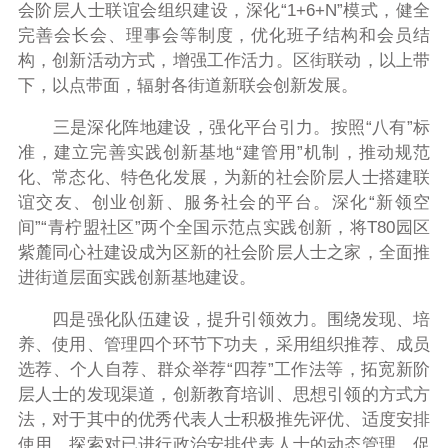
会阶层人士联谊会组织建设，深化“
1+6+N
”模式，健全
完善会长会、理事会等制度，优化班子结构和会员结
构，创新活动方式，增强工作活力。区街联动，以上带
下，以点带面，辐射各街道新联会创新发展。
三是深化阵地建设，强化平台引力。
按照“八有”标
准，建立完善实践创新基地“建管用”机制，推动规范
化、常态化、特色化发展，为新的社会阶层人士搭建联
谊交友、创业创新、服务社会的平台。深化“新领空
间”“青柠盟社区”两个全国示范点实践创新，将
T80
园区
紫麓同心社建设成为区新的社会阶层人士之家，全面推
进街道层面实践创新基地建设。
四是强化队伍建设，提升引领效力。
围绕发现、培
养、使用、管理四个环节下功夫，采用组织推荐、成员
选荐、个人自荐、群众举荐“四荐”工作法等，拓宽新阶
层人士的发现渠道，创新教育培训、思想引领的方式方
法，对于其中的优秀代表人士积极推先评优、适度安排
使用，探索对已进行政治安排代表人士的动态管理，促